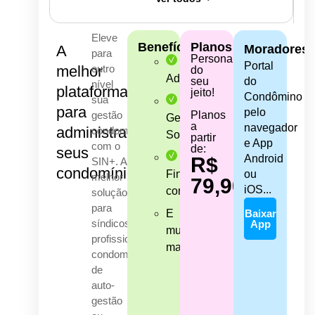
Eleve
Benefícios
Planos
A
Moradores
para
Personalize
Portal
melhor
outro
do
Administrativo
seu
do
nível
plataforma
jeito!
Condômino
sua
para
pelo
gestão
Planos
Gestão
a
navegador
administrar
condominial
Social
partir
e App
com o
de:
seus
Android
R$
SIN+. A
condomínios.
Financeiro
ou
melhor
79,90
iOS...
completo
solução
para
E
Baixar
síndicos
App
muito
profissionais,
mais...
condomínios
de
auto-
gestão