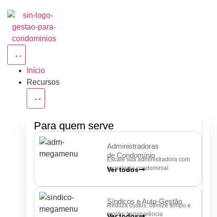
Início
Recursos
Para quem serve
Administradoras
de Condomínio
Escale sua administradora com
tecnologia condominial
Ver todos
Síndicos e Auto-Gestão
Reduza custos, otimize tempo e
mostre transparência
Ver todos