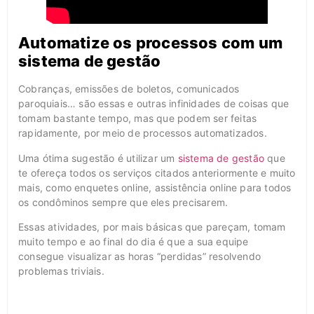
Automatize os processos com um
sistema de gestão
Cobranças, emissões de boletos, comunicados
paroquiais… são essas e outras infinidades de coisas que
tomam bastante tempo, mas que podem ser feitas
rapidamente, por meio de processos automatizados.
Uma ótima sugestão é utilizar um
sistema de gestão
que
te ofereça todos os serviços citados anteriormente e muito
mais, como enquetes online, assistência online para todos
os condôminos sempre que eles precisarem.
Essas atividades, por mais básicas que pareçam, tomam
muito tempo e ao final do dia é que a sua equipe
consegue visualizar as horas “perdidas” resolvendo
problemas triviais.