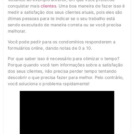
conquistar mais
clientes
. Uma boa maneira de fazer isso é
medir a satisfação dos seus clientes atuais, pois eles são
ótimas pessoas para te indicar se o seu trabalho está
sendo executado de maneira correta ou se você precisa
melhorar.
Você pode pedir para os condomínios responderem a
formulários online, dando notas de 0 a 10.
Por que saber isso é necessário para otimizar o tempo?
Porque quando você tem informações sobre a satisfação
dos seus clientes, não precisa perder tempo tentando
descobrir o que precisa fazer para melhor. Pelo contrário,
você soluciona o problema rapidamente!